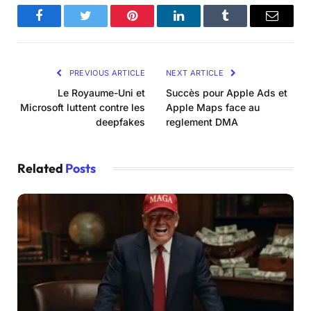
Facebook
Twitter
Pinterest
LinkedIn
Tumblr
Email
PREVIOUS ARTICLE
NEXT ARTICLE
Le Royaume-Uni et
Succès pour Apple Ads et
Microsoft luttent contre les
Apple Maps face au
deepfakes
reglement DMA
Related
Posts