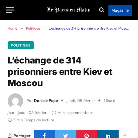
Magazine
Home
»
Politique
»
L’échange de 314 prisonniers entre Kiev et Moscou
POLITIQUE
L’échange de 314
prisonniers entre Kiev et
Moscou
Par
Daniele Pepe
jeudi, 05 février
Mise à
jour:
jeudi, 05 février
Aucun commentaire
5 Min Temps de lecture
Partager