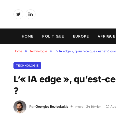
Twitter
LinkedIn
HOME
POLITIQUE
EUROPE
AFRIQUE
Home
»
Technologie
»
L’« IA edge », qu’est-ce que c’est et à quo
TECHNOLOGIE
L’« IA edge », qu’est-ce
?
Par
Georgios Bouloukakis
mardi, 24 février
Auc