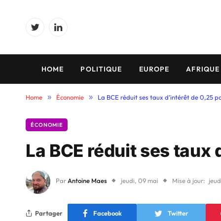
Twitter
LinkedIn
HOME
POLITIQUE
EUROPE
AFRIQUE
Home
»
Économie
»
La BCE réduit ses taux d’intérêt de 0,25 po
ÉCONOMIE
La BCE réduit ses taux 
Par
Antoine Maes
jeudi, 09 mai
Mise à jour:
jeud
Partager
Facebook
Twitter