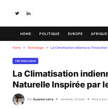
Twitter
LinkedIn
HOME
POLITIQUE
EUROPE
AFRIQUE
Home
»
Technologie
»
La Climatisation indienne ou l’Innovation
TECHNOLOGIE
La Climatisation indien
Naturelle Inspirée par l
Par
Suzanne Latre
vendredi, 23 août
Mise à jour: