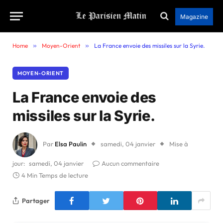
Magazine
Home
»
Moyen-Orient
»
La France envoie des missiles sur la Syrie.
MOYEN-ORIENT
La France envoie des
missiles sur la Syrie.
Par
Elsa Paulin
samedi, 04 janvier
Mise à
jour:
samedi, 04 janvier
Aucun commentaire
4 Min Temps de lecture
Partager