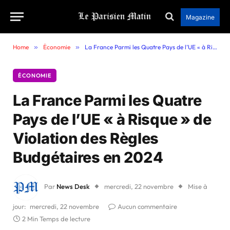
Magazine
Home
»
Économie
»
La France Parmi les Quatre Pays de l’UE « à Risque » de Violation des Règles Budgétaires en 2024
ÉCONOMIE
La France Parmi les Quatre
Pays de l’UE « à Risque » de
Violation des Règles
Budgétaires en 2024
Par
News Desk
mercredi, 22 novembre
Mise à
jour:
mercredi, 22 novembre
Aucun commentaire
2 Min Temps de lecture