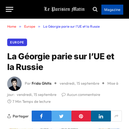
Magazine
Home
»
Europe
»
La Géorgie parie sur l’UE et la Russie
EUROPE
La Géorgie parie sur l’UE et
la Russie
Par
Frida Ghitis
vendredi, 15 septembre
Mise à
jour:
vendredi, 15 septembre
Aucun commentaire
7 Min Temps de lecture
Partager