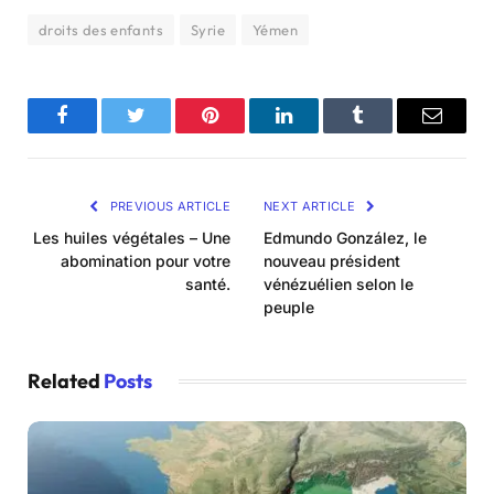
droits des enfants
Syrie
Yémen
Facebook
Twitter
Pinterest
LinkedIn
Tumblr
Email
PREVIOUS ARTICLE
NEXT ARTICLE
Les huiles végétales – Une
Edmundo González, le
abomination pour votre
nouveau président
santé.
vénézuélien selon le
peuple
Related
Posts