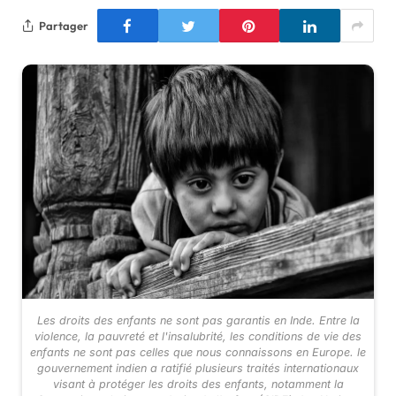
Partager
Les droits des enfants ne sont pas garantis en Inde. Entre la
violence, la pauvreté et l'insalubrité, les conditions de vie des
enfants ne sont pas celles que nous connaissons en Europe. le
gouvernement indien a ratifié plusieurs traités internationaux
visant à protéger les droits des enfants, notamment la