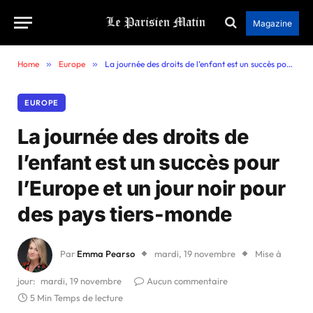
Magazine
Home
»
Europe
»
La journée des droits de l’enfant est un succès pour l’Europe et un jour noir pour des pays tiers-monde
EUROPE
La journée des droits de
l’enfant est un succès pour
l’Europe et un jour noir pour
des pays tiers-monde
Par
Emma Pearso
mardi, 19 novembre
Mise à
jour:
mardi, 19 novembre
Aucun commentaire
5 Min Temps de lecture