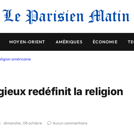
MOYEN-ORIENT
AMÉRIQUES
ÉCONOMIE
TE
eligion américaine
eux redéfinit la religion
:
dimanche, 08 octobre
Aucun commentaire