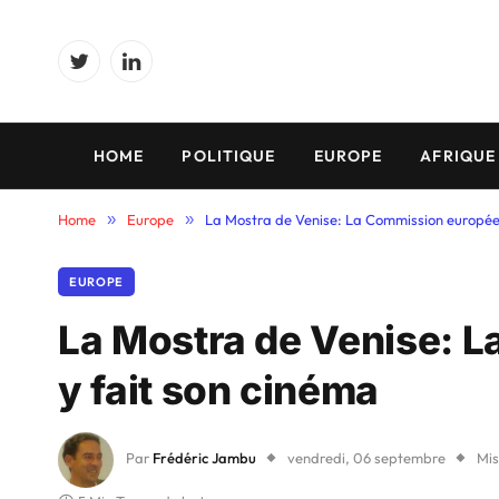
Twitter
LinkedIn
HOME
POLITIQUE
EUROPE
AFRIQUE
Home
»
Europe
»
La Mostra de Venise: La Commission europée
EUROPE
La Mostra de Venise: 
y fait son cinéma
Par
Frédéric Jambu
vendredi, 06 septembre
Mis