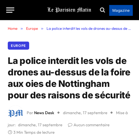
Magazine
Home
»
Europe
»
La police interdit les vols de drones au-dessus de la foire aux oies de Nottingham pour des raisons de sécurité
EUROPE
La police interdit les vols de
drones au-dessus de la foire
aux oies de Nottingham
pour des raisons de sécurité
Par
News Desk
dimanche, 17 septembre
Mise à
jour:
dimanche, 17 septembre
Aucun commentaire
3 Min Temps de lecture