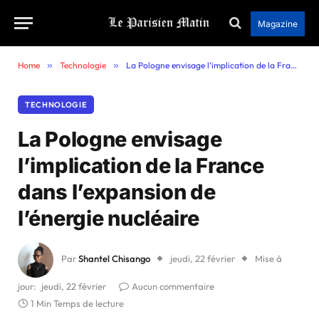
Magazine
Home
»
Technologie
»
La Pologne envisage l’implication de la France dans l’expansion de l’énergie nucléaire
TECHNOLOGIE
La Pologne envisage
l’implication de la France
dans l’expansion de
l’énergie nucléaire
Par
Shantel Chisango
jeudi, 22 février
Mise à
jour:
jeudi, 22 février
Aucun commentaire
1 Min Temps de lecture