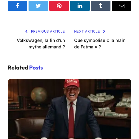
Facebook
Twitter
Pinterest
LinkedIn
Tumblr
Email
PREVIOUS ARTICLE
NEXT ARTICLE
Volkswagen, la fin d’un
Que symbolise « la main
mythe allemand ?
de Fatma » ?
Related
Posts