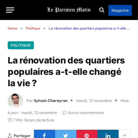
Magazine
Home
»
Politique
»
La rénovation des quartiers populaires a-t-elle changé la vie ?
POLITIQUE
La rénovation des quartiers
populaires a-t-elle changé
la vie ?
Par
Sylvain Chareyron
mardi, 12 novembre
Mise
à jour:
mardi, 12 novembre
Aucun commentaire
7 Min Temps de lecture
Partager