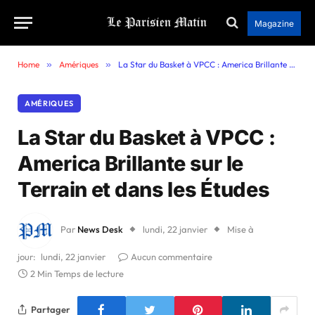
Magazine
Home
»
Amériques
»
La Star du Basket à VPCC : America Brillante sur le Terrain et dans les Études
AMÉRIQUES
La Star du Basket à VPCC :
America Brillante sur le
Terrain et dans les Études
Par
News Desk
lundi, 22 janvier
Mise à
jour:
lundi, 22 janvier
Aucun commentaire
2 Min Temps de lecture
Partager