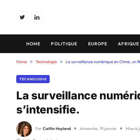
Twitter
LinkedIn
HOME
POLITIQUE
EUROPE
AFRIQUE
Home
»
Technologie
»
La surveillance numérique en Chine, un flé
TECHNOLOGIE
La surveillance numériq
s’intensifie.
Par
Caitlin Hoyland
dimanche, 19 janvier
Mise à j