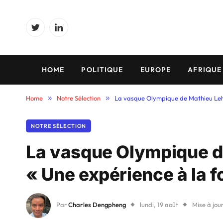
Twitter
LinkedIn
HOME
POLITIQUE
EUROPE
AFRIQUE
Home
»
Notre Sélection
»
La vasque Olympique de Mathieu Lehan
NOTRE SÉLECTION
La vasque Olympique d
« Une expérience à la fo
Par
Charles Dengpheng
lundi, 19 août
Mise à jour