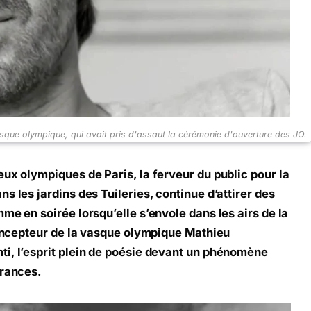
asque olympique, qui avait pris d'assaut la cérémonie d'ouverture des JO.
eux olympiques de Paris, la ferveur du public pour la
s les jardins des Tuileries, continue d’attirer des
me en soirée lorsqu’elle s’envole dans les airs de la
 concepteur de la vasque olympique Mathieu
ti, l’esprit plein de poésie devant un phénomène
érances.