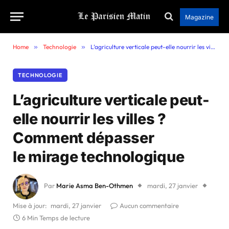
Magazine
Home
»
Technologie
»
L’agriculture verticale peut-elle nourrir les villes ? Comment dépasser le mirage technologique
TECHNOLOGIE
L’agriculture verticale peut-
elle nourrir les villes ?
Comment dépasser
le mirage technologique
Par
Marie Asma Ben-Othmen
mardi, 27 janvier
Mise à jour:
mardi, 27 janvier
Aucun commentaire
6 Min Temps de lecture