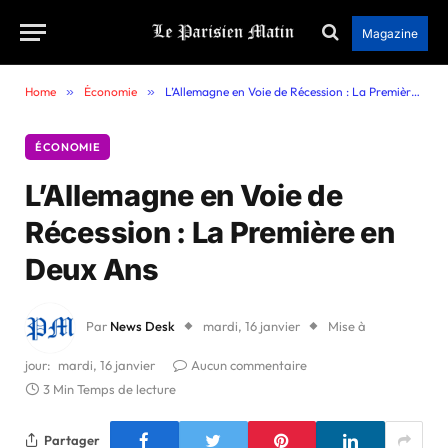
Magazine
Home
»
Économie
»
L’Allemagne en Voie de Récession : La Première en Deux Ans
ÉCONOMIE
L’Allemagne en Voie de
Récession : La Première en
Deux Ans
Par
News Desk
mardi, 16 janvier
Mise à
jour:
mardi, 16 janvier
Aucun commentaire
3 Min Temps de lecture
Partager