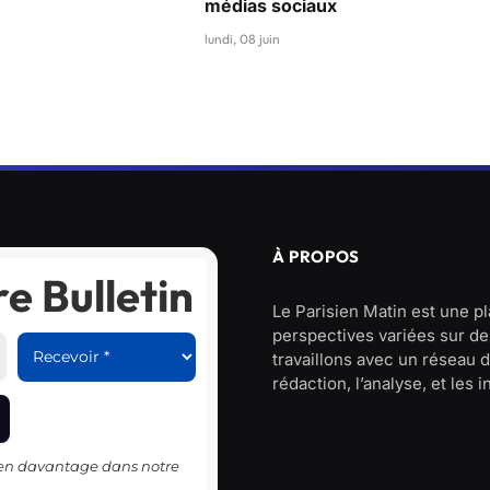
médias sociaux
lundi, 08 juin
À PROPOS
e Bulletin
Le Parisien Matin est une p
perspectives variées sur des
travaillons avec un réseau d
rédaction, l’analyse, et les 
-en davantage dans notre