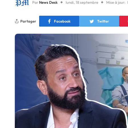
Par
News Desk
lundi, 18 septembre
Mise à jour:
Partager
Facebook
Twitter