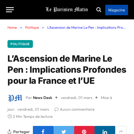
Magazine
Home
»
Politique
»
L’Ascension de Marine Le Pen : Implications Profondes pour la France et l’UE
POLITIQUE
L’Ascension de Marine Le
Pen : Implications Profondes
pour la France et l’UE
Par
News Desk
vendredi, 01 mars
Mise à
jour:
vendredi, 01 mars
Aucun commentaire
2 Min Temps de lecture
Partager