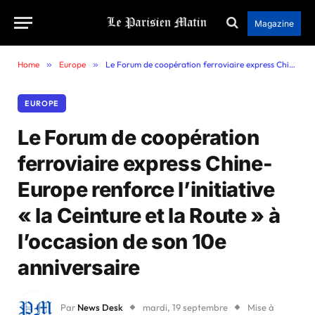
Magazine
Home
»
Europe
»
Le Forum de coopération ferroviaire express Chine-Europe renforce l’initiative « la Ceinture et la Route » à l’occasion de son 10e anniversaire
EUROPE
Le Forum de coopération
ferroviaire express Chine-
Europe renforce l’initiative
« la Ceinture et la Route » à
l’occasion de son 10e
anniversaire
Par
News Desk
mardi, 19 septembre
Mise à