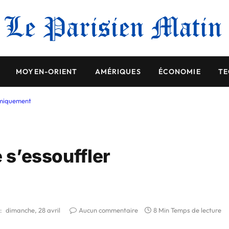
MOYEN-ORIENT
AMÉRIQUES
ÉCONOMIE
TE
nomiquement
e s’essouffler
:
dimanche, 28 avril
Aucun commentaire
8 Min Temps de lecture