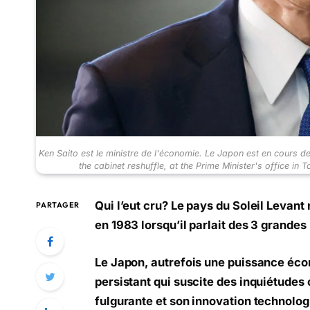
Ken Saito est le ministre de l'économie. Le Japon est en cour
the cabinet reshuffle, at the Prime Minister's office 
Qui l’eut cru? Le pays du Soleil Levant
PARTAGER
en 1983 lorsqu’il parlait des 3 grandes
Le Japon, autrefois une puissance éco
persistant qui suscite des inquiétudes
fulgurante et son innovation technolog