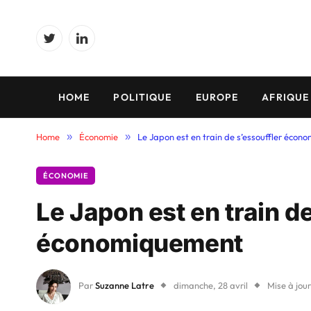
Twitter
LinkedIn
HOME
POLITIQUE
EUROPE
AFRIQUE
Home
»
Économie
»
Le Japon est en train de s’essouffler éco
ÉCONOMIE
Le Japon est en train d
économiquement
Par
Suzanne Latre
dimanche, 28 avril
Mise à jour