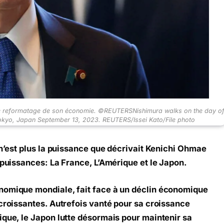
s de reformatage de son économie. ©REUTERSNishimura walks on the day o
in Tokyo, Japan September 13, 2023. REUTERS/Issei Kato/File photo
 n’est plus la puissance que décrivait Kenichi Ohmae
 puissances: La France, L’Amérique et le Japon.
nomique mondiale, fait face à un déclin économique
 croissantes. Autrefois vanté pour sa croissance
ique, le Japon lutte désormais pour maintenir sa