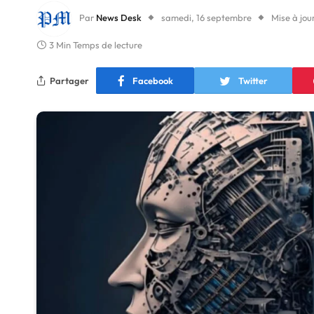
Par
News Desk
samedi, 16 septembre
Mise à jou
3 Min Temps de lecture
Partager
Facebook
Twitter