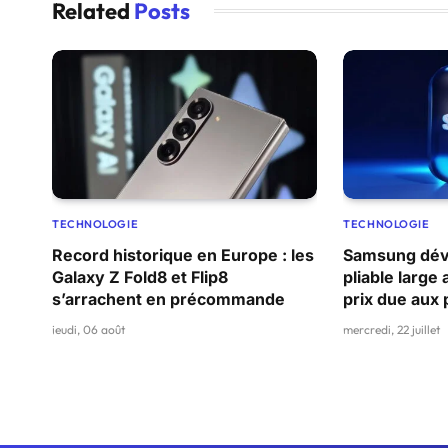
Related
Posts
TECHNOLOGIE
TECHNOLOGIE
Record historique en Europe : les
Samsung dévo
Galaxy Z Fold8 et Flip8
pliable large
s’arrachent en précommande
prix due aux
jeudi, 06 août
mercredi, 22 juillet