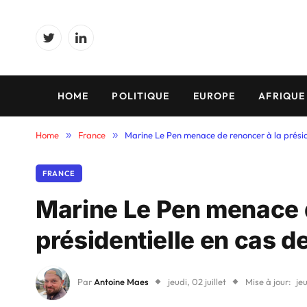
Twitter
LinkedIn
HOME
POLITIQUE
EUROPE
AFRIQUE
Home
»
France
»
Marine Le Pen menace de renoncer à la présid
FRANCE
Marine Le Pen menace d
présidentielle en cas d
Par
Antoine Maes
jeudi, 02 juillet
Mise à jour:
jeu