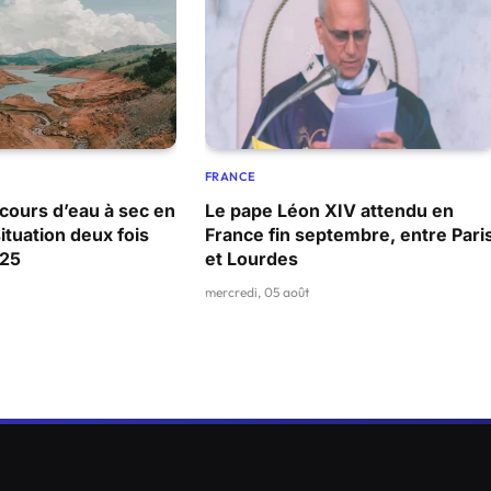
FRANCE
cours d’eau à sec en
Le pape Léon XIV attendu en
ituation deux fois
France fin septembre, entre Pari
025
et Lourdes
mercredi, 05 août