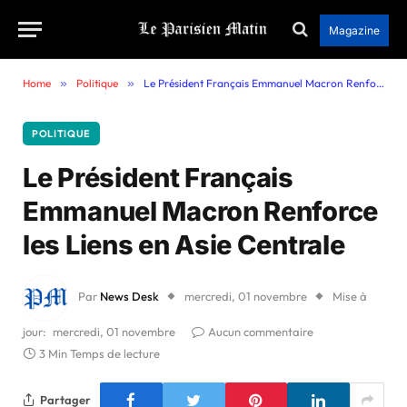
Magazine
Home
»
Politique
»
Le Président Français Emmanuel Macron Renforce les Liens en Asie Centrale
POLITIQUE
Le Président Français
Emmanuel Macron Renforce
les Liens en Asie Centrale
Par
News Desk
mercredi, 01 novembre
Mise à
jour:
mercredi, 01 novembre
Aucun commentaire
3 Min Temps de lecture
Partager