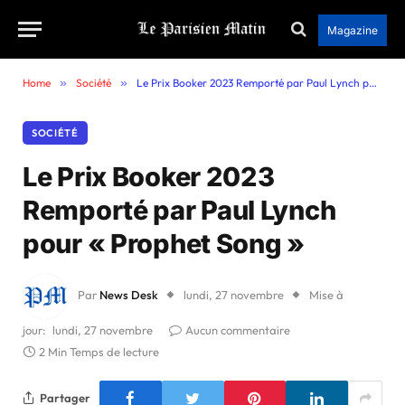
Magazine
Home
»
Société
»
Le Prix Booker 2023 Remporté par Paul Lynch pour « Prophet Song »
SOCIÉTÉ
Le Prix Booker 2023
Remporté par Paul Lynch
pour « Prophet Song »
Par
News Desk
lundi, 27 novembre
Mise à
jour:
lundi, 27 novembre
Aucun commentaire
2 Min Temps de lecture
Partager