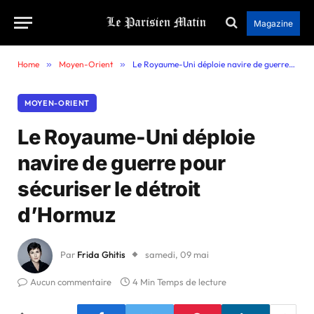
Magazine
Home
»
Moyen-Orient
»
Le Royaume-Uni déploie navire de guerre pour sécuriser le détroit d’Hormuz
MOYEN-ORIENT
Le Royaume-Uni déploie
navire de guerre pour
sécuriser le détroit
d’Hormuz
Par
Frida Ghitis
samedi, 09 mai
Aucun commentaire
4 Min Temps de lecture