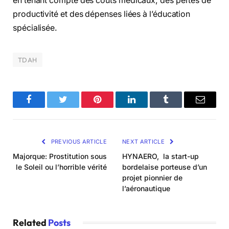
en tenant compte des coûts médicaux, des pertes de
productivité et des dépenses liées à l’éducation
spécialisée.
TDAH
Facebook
Twitter
Pinterest
LinkedIn
Tumblr
Email
PREVIOUS ARTICLE
NEXT ARTICLE
Majorque: Prostitution sous
HYNAERO, la start-up
le Soleil ou l’horrible vérité
bordelaise porteuse d’un
projet pionnier de
l’aéronautique
Related
Posts