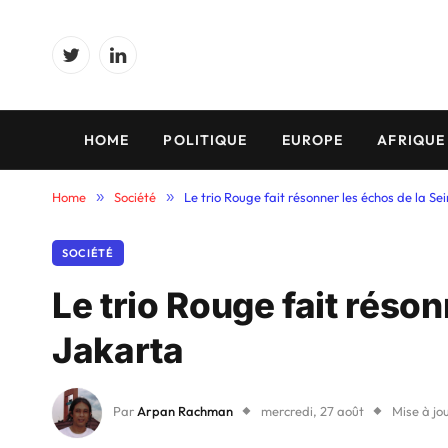
Twitter
LinkedIn
HOME
POLITIQUE
EUROPE
AFRIQUE
Home
»
Société
»
Le trio Rouge fait résonner les échos de la Se
SOCIÉTÉ
Le trio Rouge fait réson
Jakarta
Par
Arpan Rachman
mercredi, 27 août
Mise à jou