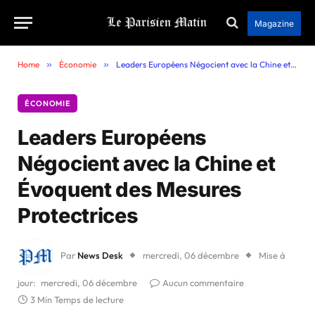
Magazine
Home
»
Économie
»
Leaders Européens Négocient avec la Chine et Évoquent des Mesures Protectrices
ÉCONOMIE
Leaders Européens
Négocient avec la Chine et
Évoquent des Mesures
Protectrices
Par
News Desk
mercredi, 06 décembre
Mise à
jour:
mercredi, 06 décembre
Aucun commentaire
3 Min Temps de lecture