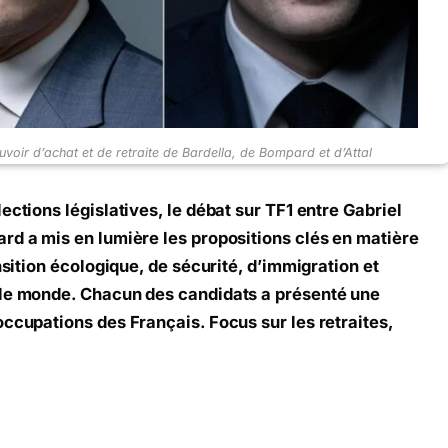
uvoir d’achat et de retraite de Bardella, de Bompard et d’Attal
ections législatives, le débat sur TF1 entre Gabriel
rd a mis en lumière les propositions clés en matière
nsition écologique, de sécurité, d’immigration et
 le monde. Chacun des candidats a présenté une
occupations des Français. Focus sur les retraites,