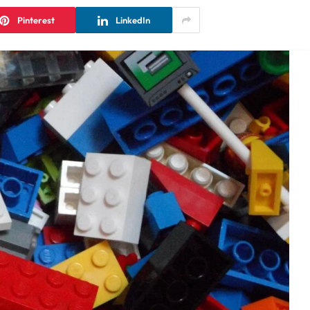
Pinterest
LinkedIn