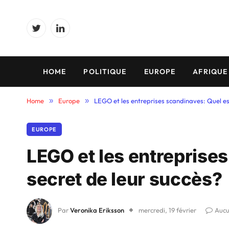
Twitter
LinkedIn
HOME
POLITIQUE
EUROPE
AFRIQUE
Home
»
Europe
»
LEGO et les entreprises scandinaves: Quel est
EUROPE
LEGO et les entreprises
secret de leur succès?
Par
Veronika Eriksson
mercredi, 19 février
Aucu