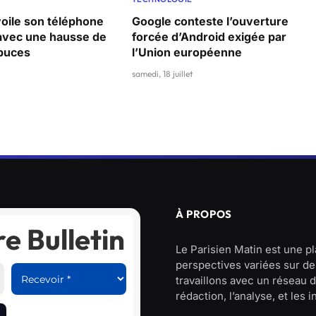
ile son téléphone
Google conteste l’ouverture
 avec une hausse de
forcée d’Android exigée par
 puces
l’Union européenne
samedi, 18 juillet
À PROPOS
e Bulletin
Le Parisien Matin est une p
perspectives variées sur des
travaillons avec un réseau d
rédaction, l’analyse, et les 