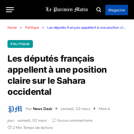
Magazine
Home
»
Politique
»
Les députés français appellent à une position claire sur le Sahara occidental
POLITIQUE
Les députés français
appellent à une position
claire sur le Sahara
occidental
Par
News Desk
samedi, 02 mars
Mise à
jour:
samedi, 02 mars
Aucun commentaire
2 Min Temps de lecture