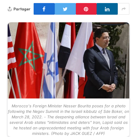
Partager
Morocco's Foreign Minister Nasser Bourita poses for a photo
following the Negev Summit in the Israeli kibbutz of Sde Boker, on
March 28, 2022. - The deepening alliance between Israel and
several Arab states "intimidates and deters" Iran, Lapid said as
he hosted an unprecedented meeting with four Arab foreign
ministers. (Photo by JACK GUEZ / AFP)