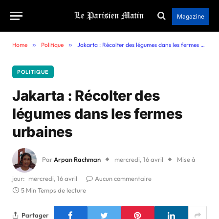
Magazine
Home
»
Politique
»
Jakarta : Récolter des légumes dans les fermes urbaines
POLITIQUE
Jakarta : Récolter des
légumes dans les fermes
urbaines
Par
Arpan Rachman
mercredi, 16 avril
Mise à
jour:
mercredi, 16 avril
Aucun commentaire
5 Min Temps de lecture
Partager