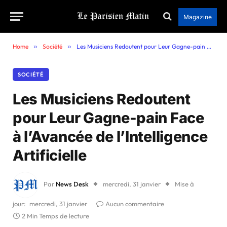
Magazine
Home
»
Société
»
Les Musiciens Redoutent pour Leur Gagne-pain Face à l’Avancée de l’Intelligence Artificielle
SOCIÉTÉ
Les Musiciens Redoutent
pour Leur Gagne-pain Face
à l’Avancée de l’Intelligence
Artificielle
Par
News Desk
mercredi, 31 janvier
Mise à
jour:
mercredi, 31 janvier
Aucun commentaire
2 Min Temps de lecture