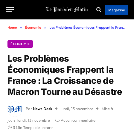
Magazine
Home
»
Économie
»
Les Problèmes Économiques Frappent la France : La Croissance de Macron Tourne au Désastre
ÉCONOMIE
Les Problèmes
Économiques Frappent la
France : La Croissance de
Macron Tourne au Désastre
Par
News Desk
lundi, 13 novembre
Mise à
jour:
lundi, 13 novembre
Aucun commentaire
3 Min Temps de lecture