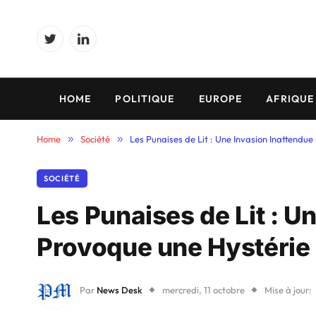
Twitter
LinkedIn
HOME
POLITIQUE
EUROPE
AFRIQUE
Home
»
Société
»
Les Punaises de Lit : Une Invasion Inattendu
SOCIÉTÉ
Les Punaises de Lit : U
Provoque une Hystérie
Par
News Desk
mercredi, 11 octobre
Mise à jour: