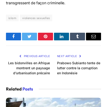
transgressent de façon criminelle.
islam
violences sexuelles
Facebook
Twitter
Pinterest
LinkedIn
Tumblr
Email
PREVIOUS ARTICLE
NEXT ARTICLE
Les bidonvilles en Afrique
Prabowo Subianto tente de
montrent un paysage
lutter contre la corruption
d’urbanisation précaire
en Indonésie
Related
Posts