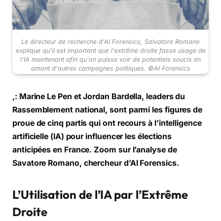
Le directeur de recherche d'AI Forensics, Salvatore Romano
explique qu'il est important que l'extrême droite fasse usage de
l'IA maintenant afin qu'on puisse voir de potentiels soucis en
amont d'autres campagnes politiques. ©AI Forensics
,: Marine Le Pen et Jordan Bardella, leaders du
Rassemblement national, sont parmi les figures de
proue de cinq partis qui ont recours à l’intelligence
artificielle (IA) pour influencer les élections
anticipées en France.
Zoom sur l’analyse de
Savatore Romano, chercheur d’AI Forensics.
L’Utilisation de l’IA par l’Extrême
Droite