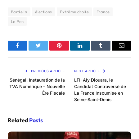
Bardella
élections
Extrême droite
France
Le Pen
Facebook
Twitter
Pinterest
LinkedIn
Tumblr
Email
PREVIOUS ARTICLE
NEXT ARTICLE
Sénégal: Instauration de la
LFI: Aly Diouara, le
TVA Numérique – Nouvelle
Candidat Controversé de
Ère Fiscale
La France Insoumise en
Seine-Saint-Denis
Related
Posts