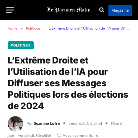
Magazine
Home
»
Politique
»
L’Extrême Droite et l’Utilisation de l’IA pour Diffuser ses Messages Politiques lors des élections de 2024
POLITIQUE
L’Extrême Droite et
l’Utilisation de l’IA pour
Diffuser ses Messages
Politiques lors des élections
de 2024
Par
Suzanne Latre
vendredi, 05 juillet
Mise à
jour:
vendredi, 05 juillet
Aucun commentaire