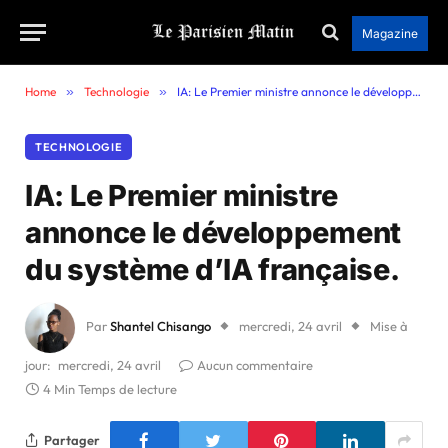
Magazine
Home
»
Technologie
»
IA: Le Premier ministre annonce le développement du système d’IA française.
TECHNOLOGIE
IA: Le Premier ministre
annonce le développement
du système d’IA française.
Par
Shantel Chisango
mercredi, 24 avril
Mise à
jour:
mercredi, 24 avril
Aucun commentaire
4 Min Temps de lecture
Partager