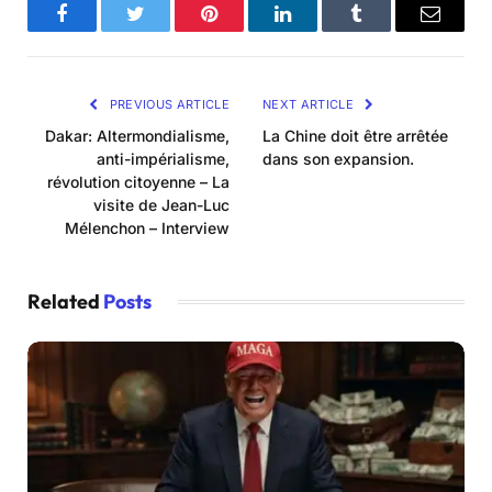
Facebook
Twitter
Pinterest
LinkedIn
Tumblr
Email
PREVIOUS ARTICLE
NEXT ARTICLE
Dakar: Altermondialisme,
La Chine doit être arrêtée
anti-impérialisme,
dans son expansion.
révolution citoyenne – La
visite de Jean-Luc
Mélenchon – Interview
Related
Posts