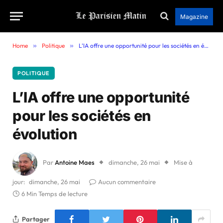
Magazine
Home
»
Politique
»
L’IA offre une opportunité pour les sociétés en évolution
POLITIQUE
L’IA offre une opportunité
pour les sociétés en
évolution
Par
Antoine Maes
dimanche, 26 mai
Mise à
jour:
dimanche, 26 mai
Aucun commentaire
6 Min Temps de lecture
Partager