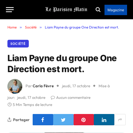
Magazine
Home
»
Société
»
Liam Payne du groupe One Direction est mort.
SOCIÉTÉ
Liam Payne du groupe One
Direction est mort.
Par
Carla Fèvre
jeudi, 17 octobre
Mise à
jour:
jeudi, 17 octobre
Aucun commentaire
5 Min Temps de lecture
Partager