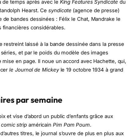
eu de temps après avec le
King Features Syndicate
du
 Randolph Hearst. Ce
syndicate
(agence de presse)
e de bandes dessinées : Félix le Chat, Mandrake le
s financières considérables.
ce restreint laissé à la bande dessinée dans la presse
s séries, et par le poids du modèle des images
de mise en page. Il noue un accord avec Hachette, qui,
ncer
le Journal de Mickey
le 19 octobre 1934 à grand
ires par semaine
ix et vise d’abord un public d’enfants grâce aux
u
comic strip
américain
Pim Pam Poum
.
autres titres, le journal s’ouvre de plus en plus aux