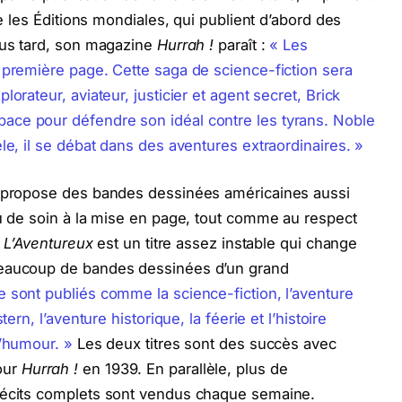
de les Éditions mondiales, qui publient d’abord des
lus tard, son magazine
Hurrah !
paraît :
« Les
 première page. Cette saga de science-fiction sera
orateur, aviateur, justicier et agent secret, Brick
ace pour défendre son idéal contre les tyrans. Noble
le, il se débat dans des aventures extraordinaires. »
e propose des bandes dessinées américaines aussi
eu de soin à la mise en page, tout comme au respect
,
L’Aventureux
est un titre assez instable qui change
beaucoup de bandes dessinées d’un grand
 sont publiés comme la science-fiction, l’aventure
ern, l’aventure historique, la féerie et l’histoire
l’humour. »
Les deux titres sont des succès avec
our
Hurrah !
en 1939. En parallèle, plus de
récits complets sont vendus chaque semaine.