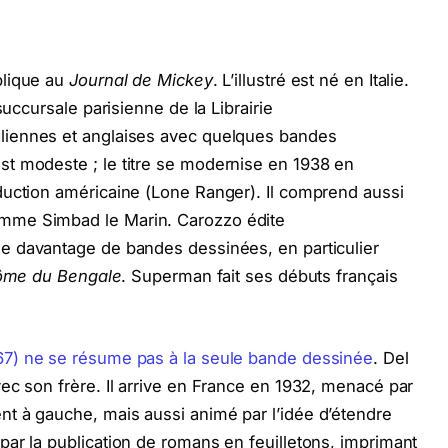
plique au
Journal de Mickey
. L’illustré est né en Italie.
succursale parisienne de la Librairie
aliennes et anglaises avec quelques bandes
t modeste ; le titre se modernise en 1938 en
duction américaine (Lone Ranger). Il comprend aussi
mme Simbad le Marin. Carozzo édite
e davantage de bandes dessinées, en particulier
tôme du Bengale
. Superman fait ses débuts français
67) ne se résume pas à la seule bande dessinée
. Del
ec son frère. Il arrive en France en 1932, menacé par
t à gauche, mais aussi animé par l’idée d’étendre
ar la publication de romans en feuilletons, imprimant