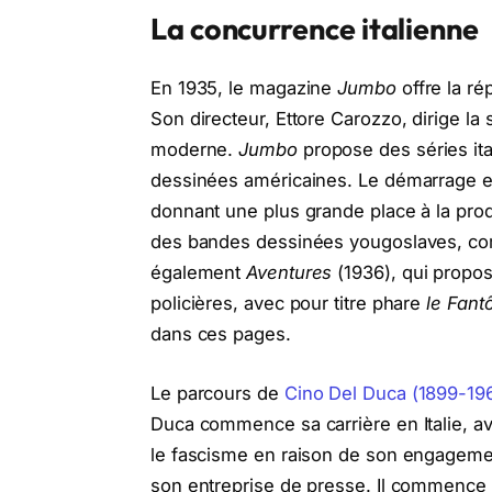
La concurrence italienne
En 1935, le magazine
Jumbo
offre la ré
Son directeur, Ettore Carozzo, dirige la 
moderne.
Jumbo
propose des séries it
dessinées américaines. Le démarrage es
donnant une plus grande place à la pro
des bandes dessinées yougoslaves, co
également
Aventures
(1936), qui propos
policières, avec pour titre phare
le Fan
dans ces pages.
Le parcours de
Cino Del Duca (1899-19
Duca commence sa carrière en Italie, av
le fascisme en raison de son engagemen
son entreprise de presse. Il commence p