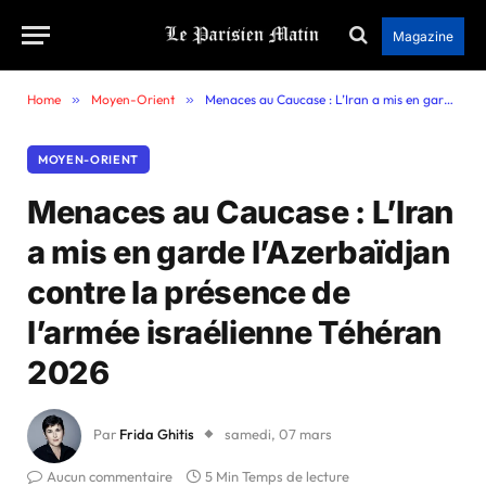
Magazine
Home
»
Moyen-Orient
»
Menaces au Caucase : L’Iran a mis en garde l’Azerbaïdjan contre la présence de l’armée israélienne Téhéran 2026
MOYEN-ORIENT
Menaces au Caucase : L’Iran
a mis en garde l’Azerbaïdjan
contre la présence de
l’armée israélienne Téhéran
2026
Par
Frida Ghitis
samedi, 07 mars
Aucun commentaire
5 Min Temps de lecture