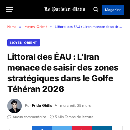
Magazine
Home
»
Moyen-Orient
»
Littoral des ÉAU : L’Iran menace de saisir des zones stratégiques dans le Golfe Téhéran 2026
MOYEN-ORIENT
Littoral des ÉAU : L’Iran
menace de saisir des zones
stratégiques dans le Golfe
Téhéran 2026
Par
Frida Ghitis
mercredi, 25 mars
Aucun commentaire
5 Min Temps de lecture