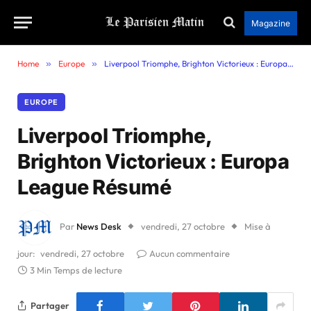
Magazine
Home
»
Europe
»
Liverpool Triomphe, Brighton Victorieux : Europa League Résumé
EUROPE
Liverpool Triomphe,
Brighton Victorieux : Europa
League Résumé
Par
News Desk
vendredi, 27 octobre
Mise à
jour:
vendredi, 27 octobre
Aucun commentaire
3 Min Temps de lecture
Partager