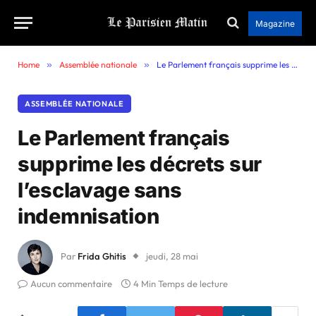
Magazine
Home
»
Assemblée nationale
»
Le Parlement français supprime les décrets sur l’esclavage sans indemnisation
ASSEMBLÉE NATIONALE
Le Parlement français
supprime les décrets sur
l’esclavage sans
indemnisation
Par
Frida Ghitis
jeudi, 28 mai
Aucun commentaire
4 Min Temps de lecture