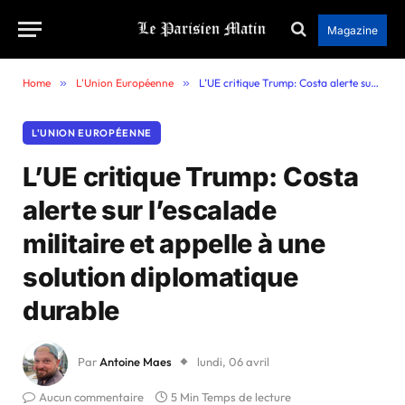
Magazine
Home
»
L'Union Européenne
»
L’UE critique Trump: Costa alerte sur l’escalade militaire et appelle à une solution diplomatique durable
L'UNION EUROPÉENNE
L’UE critique Trump: Costa
alerte sur l’escalade
militaire et appelle à une
solution diplomatique
durable
Par
Antoine Maes
lundi, 06 avril
Aucun commentaire
5 Min Temps de lecture