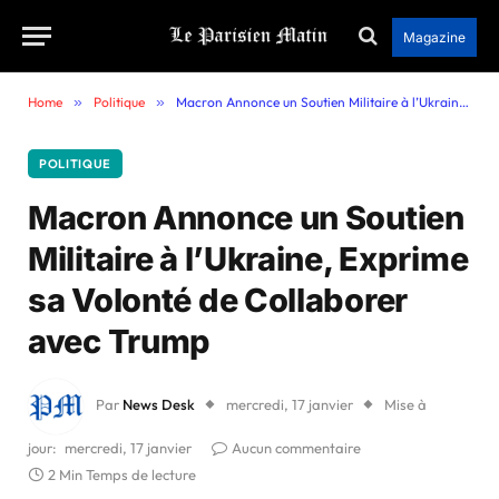
Magazine
Home
»
Politique
»
Macron Annonce un Soutien Militaire à l’Ukraine, Exprime sa Volonté de Collaborer avec Trump
POLITIQUE
Macron Annonce un Soutien
Militaire à l’Ukraine, Exprime
sa Volonté de Collaborer
avec Trump
Par
News Desk
mercredi, 17 janvier
Mise à
jour:
mercredi, 17 janvier
Aucun commentaire
2 Min Temps de lecture